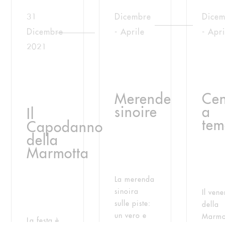
31
Dicembre
Dicem
Dicembre
- Aprile
- Apri
2021
Merende
Ce
sinoire
a
Il
te
Capodanno
della
Marmotta
La merenda
sinoira
Il vene
sulle piste:
della
un vero e
Marmo
La festa è