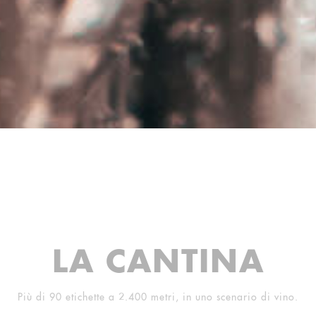
LA CANTINA
Più di 90 etichette a 2.400 metri, in uno scenario di vino.